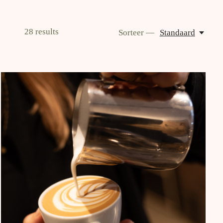
28
results
Sorteer —
Standaard