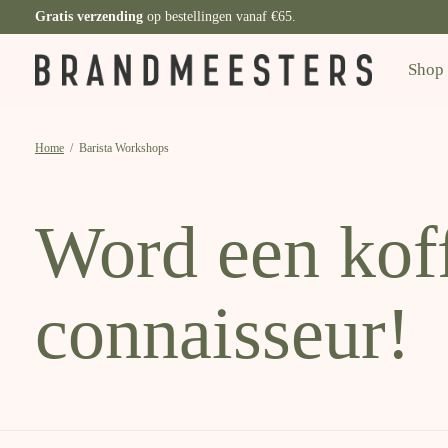
Gratis verzending
op bestellingen vanaf €65.
Shop
Home
/
Barista Workshops
Word een kof
connaisseur!