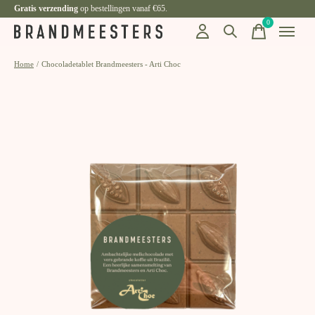
Gratis verzending
op bestellingen vanaf €65.
0
items
Home
/
Chocoladetablet Brandmeesters - Arti Choc
Slideshow Items