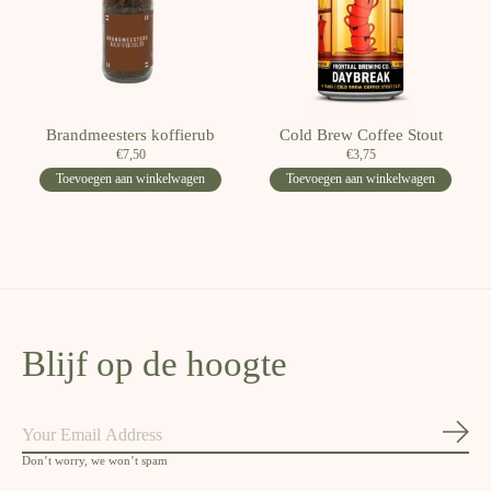
Brandmeesters koffierub
Cold Brew Coffee Stout
€7,50
€3,75
Toevoegen aan winkelwagen
Toevoegen aan winkelwagen
Blijf op de hoogte
Abon
Don’t worry, we won’t spam