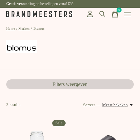
Gratis verzending
op bestellingen vanaf €65.
0
items
Home
/
Merken
/
Blomus
Blomus
Filters weergeven
2
results
Sorteer —
Meest bekeken
Sale