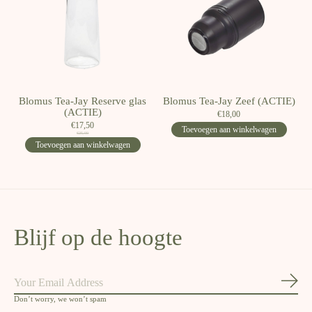
Blomus Tea-Jay Reserve glas
Blomus Tea-Jay Zeef (ACTIE)
(ACTIE)
€18,00
€17,50
Toevoegen aan winkelwagen
€25,00
Toevoegen aan winkelwagen
Blijf op de hoogte
Abon
Don’t worry, we won’t spam