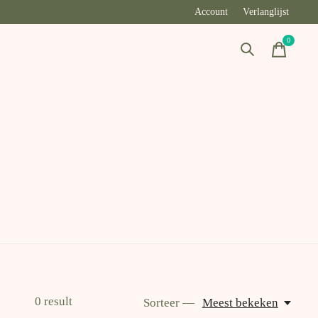
Account
Verlanglijst
0
items
0
result
Sorteer —
Meest bekeken