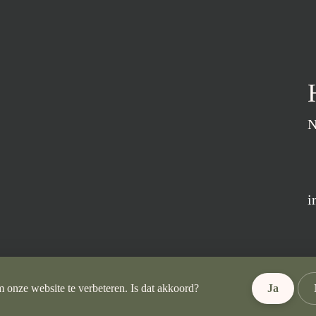
N
i
 onze website te verbeteren. Is dat akkoord?
Ja