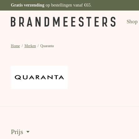
Gratis verzending
op bestellingen vanaf €65.
Shop
Home
/
Merken
/
Quaranta
Quaranta
Prijs