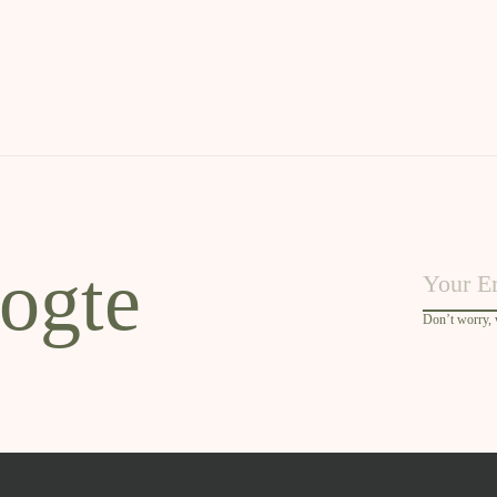
oogte
Don’t worry,