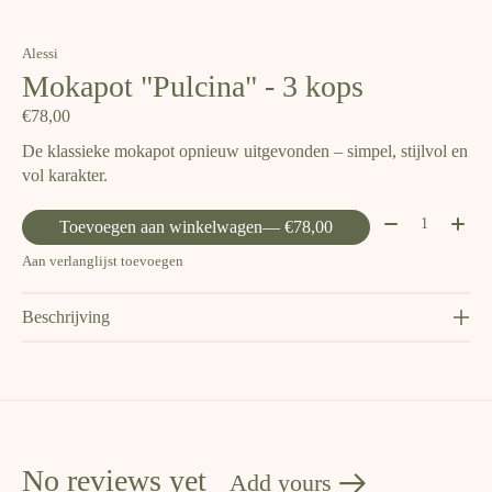
Alessi
Mokapot "Pulcina" - 3 kops
€78,00
De klassieke mokapot opnieuw uitgevonden – simpel, stijlvol en
vol karakter.
Aantal:
Toevoegen aan winkelwagen
— €78,00
Aan verlanglijst toevoegen
Beschrijving
No reviews yet
Add yours