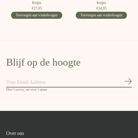
kops
kops
€27,95
€34,95
Toevoegen aan winkelwagen
Toevoegen aan winkelwagen
Blijf op de hoogte
Abon
Don’t worry, we won’t spam
Over ons