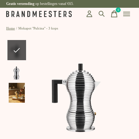
Gratis verzending
op bestellingen vanaf €65.
0
items
Home
/
Mokapot "Pulcina" - 3 kops
Slideshow Items