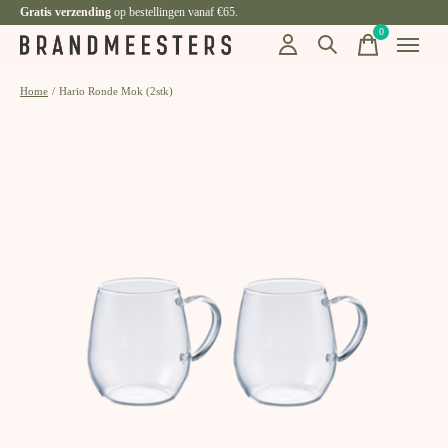
Gratis verzending
op bestellingen vanaf €65.
0
items
Home
/
Hario Ronde Mok (2stk)
Slideshow Items