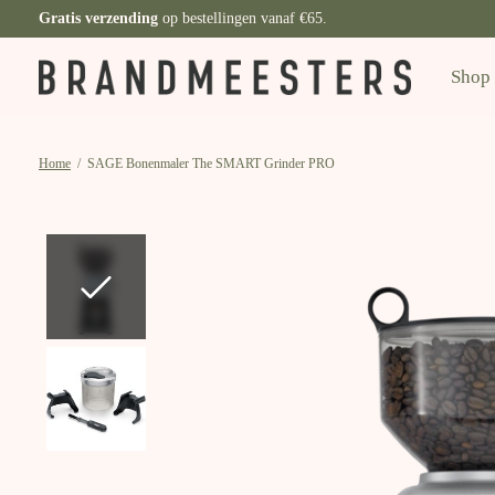
Gratis verzending
op bestellingen vanaf €65.
Shop
Home
/
SAGE Bonenmaler The SMART Grinder PRO
Slideshow Items