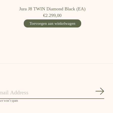
Jura J8 TWIN Diamond Black (EA)
€2.299,00
Toevoegen aan winkelwagen
Abon
 we won’t spam