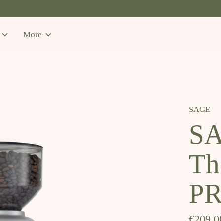
More
SAGE
SA
Th
P
€209,0