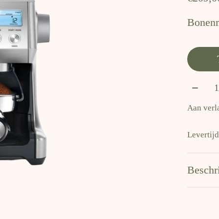
Bonenm
Aantal
Aan verl
Levertij
Beschr