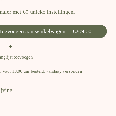
aler met 60 unieke instellingen.
Toevoegen aan winkelwagen
— €209,00
:
anglijst toevoegen
d: Voor 13.00 uur besteld, vandaag verzonden
ijving