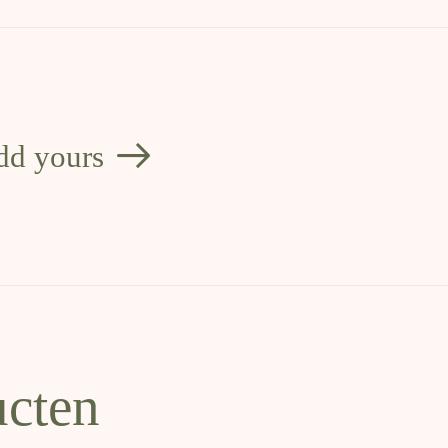
dd yours
ucten