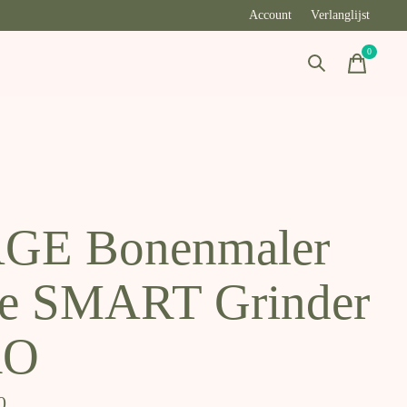
Account
Verlanglijst
0
items
GE Bonenmaler
e SMART Grinder
RO
0