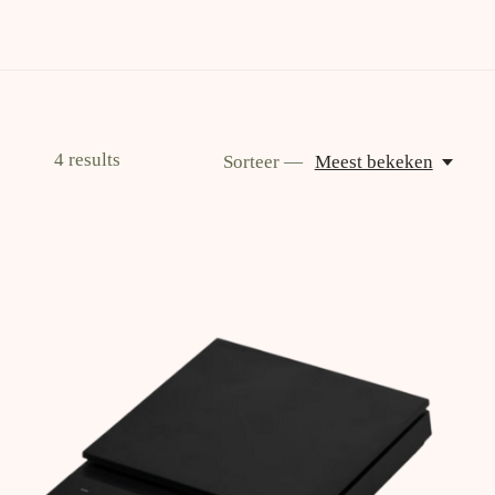
4
results
Sorteer —
Meest bekeken