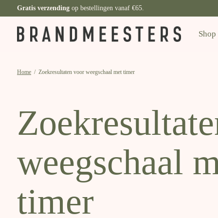
Gratis verzending
op bestellingen vanaf €65.
Shop
Home
/
Zoekresultaten voor weegschaal met timer
Zoekresultate
weegschaal m
timer