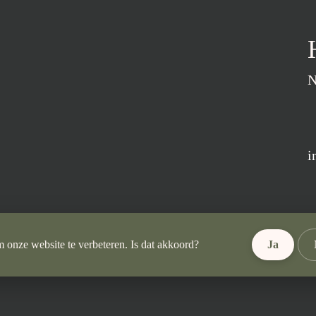
N
i
 onze website te verbeteren. Is dat akkoord?
Ja