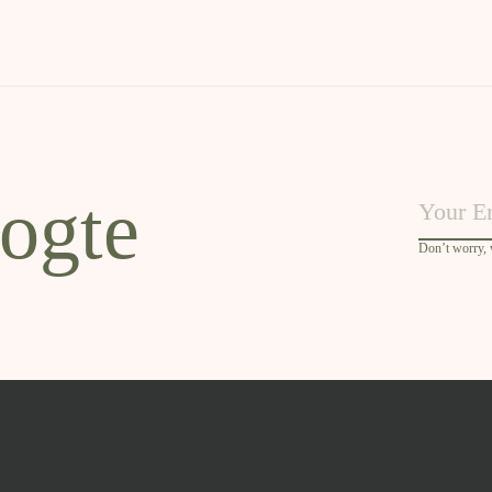
oogte
Don’t worry,