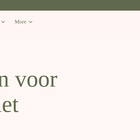
More
n voor
et