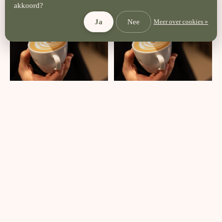
akkoord?
Ja
Nee
Meer over cookies »
Barista Workshop 28.08.2026
Barista Workshop 12.09.2026
09:30
13:30
€85,00
€85,00
Toevoegen aan winkelwagen
Toevoegen aan winkelwagen