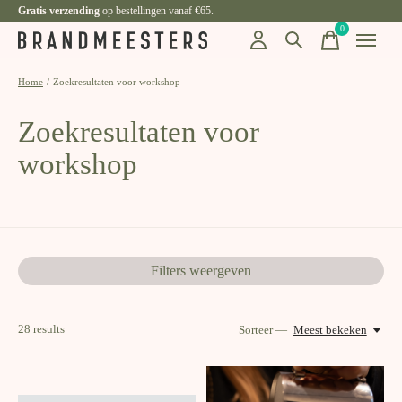
Gratis verzending
op bestellingen vanaf €65.
0
items
Home
/
Zoekresultaten voor workshop
Zoekresultaten voor
workshop
Filters weergeven
28
results
Sorteer —
Meest bekeken