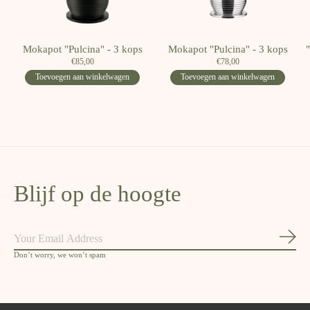
Mokapot "Pulcina" - 3 kops
Mokapot "Pulcina" - 3 kops
€85,00
€78,00
Toevoegen aan winkelwagen
Toevoegen aan winkelwagen
Blijf op de hoogte
Abon
Don’t worry, we won’t spam