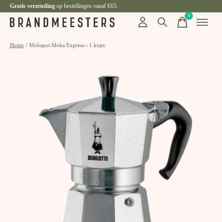
Gratis verzending
op bestellingen vanaf €65.
0
items
Home
/
Mokapot Moka Express - 1 kops
Slideshow Items