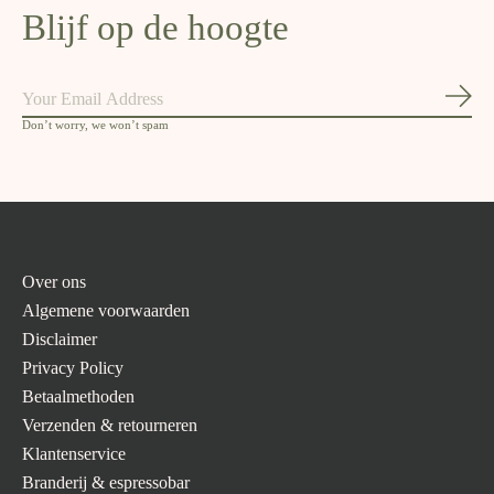
Blijf op de hoogte
Abon
Don’t worry, we won’t spam
Over ons
Algemene voorwaarden
Disclaimer
Privacy Policy
Betaalmethoden
Verzenden & retourneren
Klantenservice
Branderij & espressobar