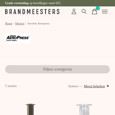
Gratis verzending
op bestellingen vanaf €65.
0
items
Home
/
Merken
/
Aerobie Aeropress
Aerobie Aeropress
Filters weergeven
5
results
Sorteer —
Meest bekeken