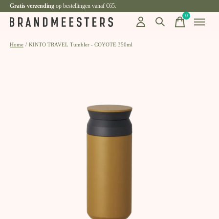
Gratis verzending
op bestellingen vanaf €65.
0
items
Home
/
KINTO TRAVEL Tumbler - COYOTE 350ml
Slideshow Items