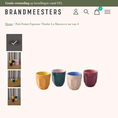
Gratis verzending
op bestellingen vanaf €65.
0
items
Home
/
Pols Potten Espresso Vlinder La Marzocco set van 4
Slideshow Items