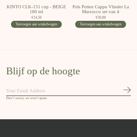
KINTO CLK-151 cup - BEIGE
Pols Potten Cappu Vlinder La
180 ml
Marzocco set van 4
€14,50
€50,00
Toevoegen aan winkelwagen
Toevoegen aan winkelwagen
Blijf op de hoogte
Abon
Don’t worry, we won’t spam