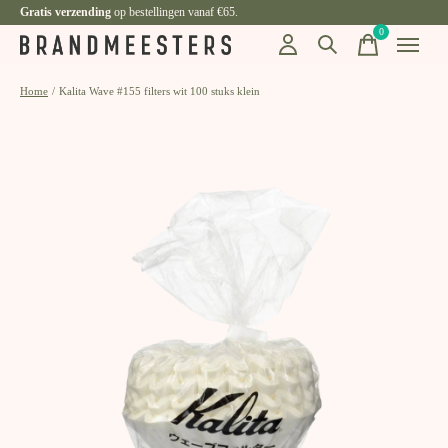
Gratis verzending
op bestellingen vanaf €65.
0
items
Home
/
Kalita Wave #155 filters wit 100 stuks klein
Slideshow Items