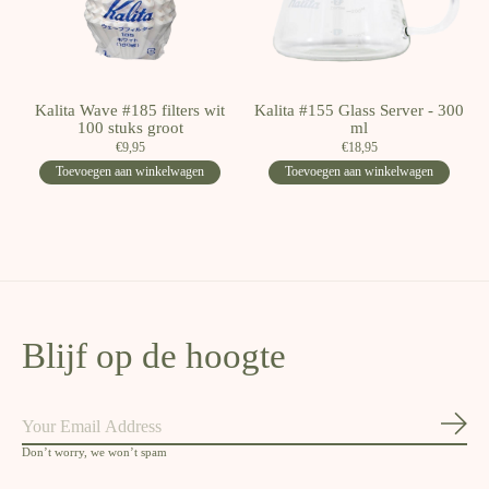
Kalita Wave #185 filters wit
Kalita #155 Glass Server - 300
100 stuks groot
ml
€9,95
€18,95
Toevoegen aan winkelwagen
Toevoegen aan winkelwagen
Blijf op de hoogte
Abon
Don’t worry, we won’t spam