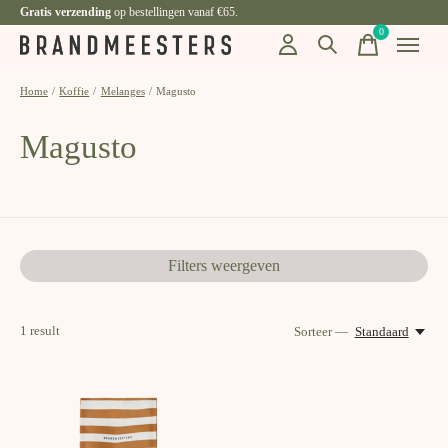
Gratis verzending
op bestellingen vanaf €65.
0
items
Home
/
Koffie
/
Melanges
/
Magusto
Magusto
Filters weergeven
1
result
Sorteer —
Standaard