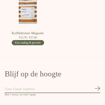
Koffiebonen Magusto
€13,70 - €37,60
Kies maling & gewicht
Blijf op de hoogte
Abon
Don’t worry, we won’t spam