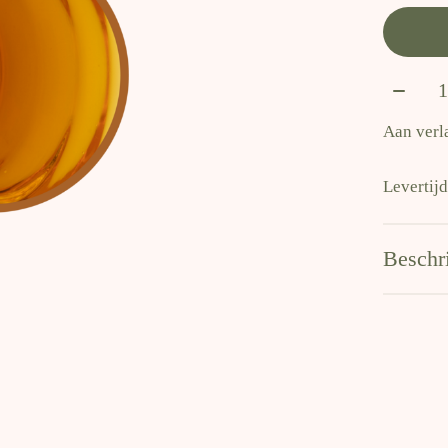
Aantal
Aan verl
Levertij
Beschr