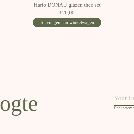
Hario DONAU glazen thee set
€20,00
Toevoegen aan winkelwagen
oogte
Don’t worry,