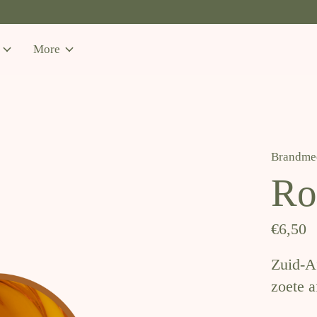
More
Brandmee
Ro
€6,50
Zuid-Af
zoete a