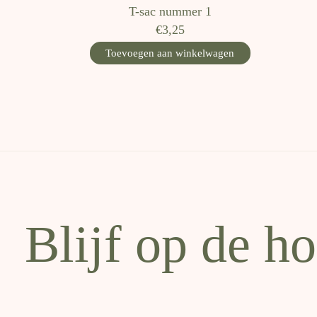
T-sac nummer 1
€3,25
Toevoegen aan winkelwagen
Blijf op de h