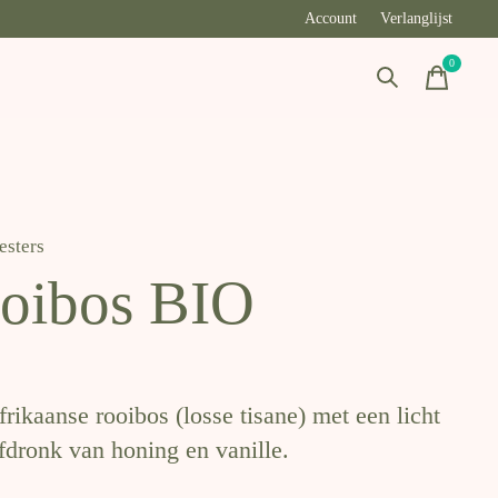
Account
Verlanglijst
0
items
sters
oibos BIO
rikaanse rooibos (losse tisane) met een licht
fdronk van honing en vanille.