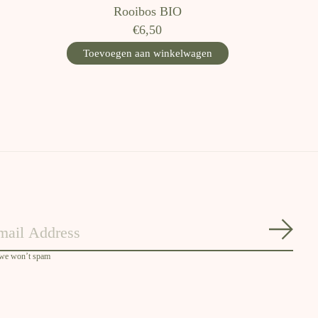
Rooibos BIO
€6,50
Toevoegen aan winkelwagen
Abon
 we won’t spam