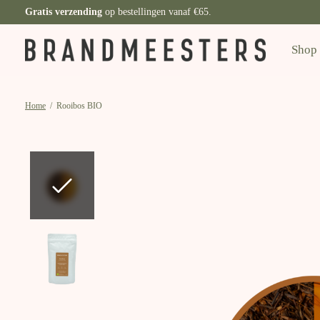
Gratis verzending
op bestellingen vanaf €65.
Shop
Home
/
Rooibos BIO
Slideshow Items