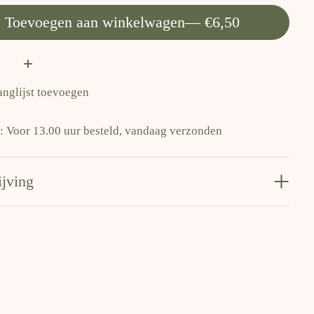
Toevoegen aan winkelwagen
— €6,50
:
anglijst toevoegen
d: Voor 13.00 uur besteld, vandaag verzonden
ijving