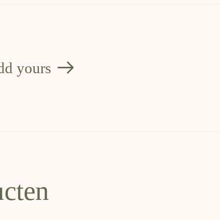
dd yours
ucten