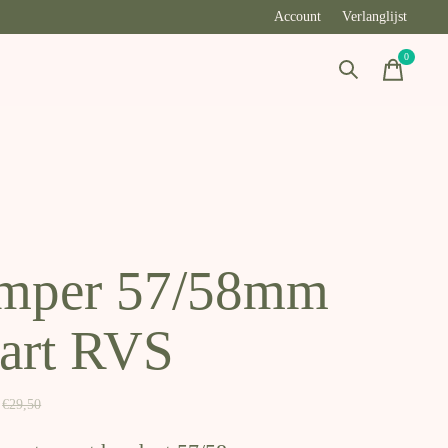
Account
Verlanglijst
0
items
mper 57/58mm
art RVS
0
€29,50