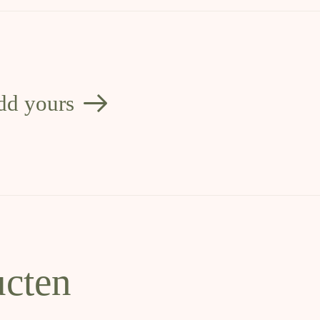
dd yours
ucten