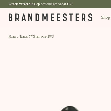
Gratis verzending
op bestellingen vanaf €65.
Shop
Home
/
Tamper 57/58mm zwart RVS
Slideshow Items