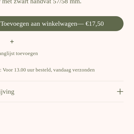
 met zwart handvat 57/58 mm.
Toevoegen aan winkelwagen
— €17,50
:
anglijst toevoegen
d: Voor 13.00 uur besteld, vandaag verzonden
ijving