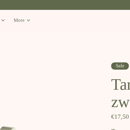
More
Sale
Ta
zw
€17,5