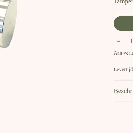
Tamper
Aantal
Aan verl
Levertij
Beschr