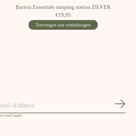
Barista Essentials tamping station ZILVER
€19,95
Toevoegen aan winkelwagen
Abon
 we won’t spam