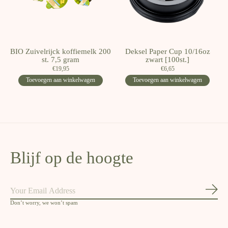
BIO Zuivelrijck koffiemelk 200
Deksel Paper Cup 10/16oz
st. 7,5 gram
zwart [100st.]
€19,95
€6,65
Toevoegen aan winkelwagen
Toevoegen aan winkelwagen
Blijf op de hoogte
Abon
Don’t worry, we won’t spam