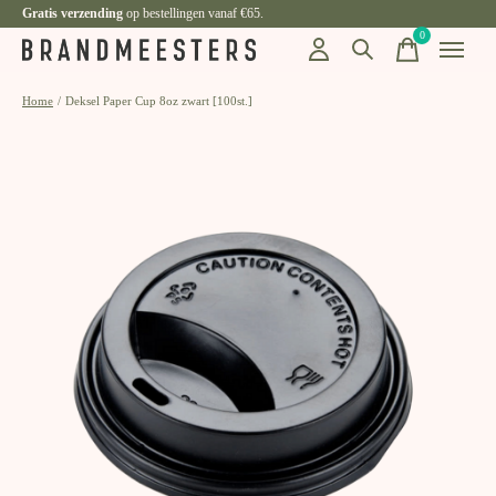
Gratis verzending
op bestellingen vanaf €65.
0
items
Home
/
Deksel Paper Cup 8oz zwart [100st.]
Slideshow Items