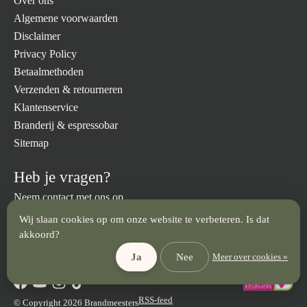
Over ons
Algemene voorwaarden
Disclaimer
Privacy Policy
Betaalmethoden
Verzenden & retourneren
Klantenservice
Branderij & espressobar
Sitemap
Heb je vragen?
Neem contact met ons op.
Wij slaan cookies op om onze website te verbeteren. Is dat
info@brandmeesters.nl
023 512 3094
akkoord?
Ja
Nee
Meer over cookies »
RSS-feed
© Copyright 2026 Brandmeesters