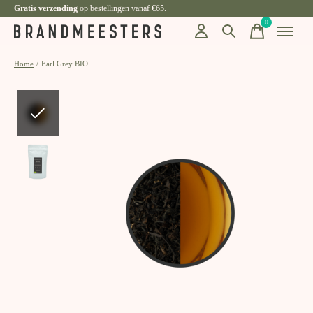
Gratis verzending
op bestellingen vanaf €65.
0
items
Home
/
Earl Grey BIO
Slideshow Items