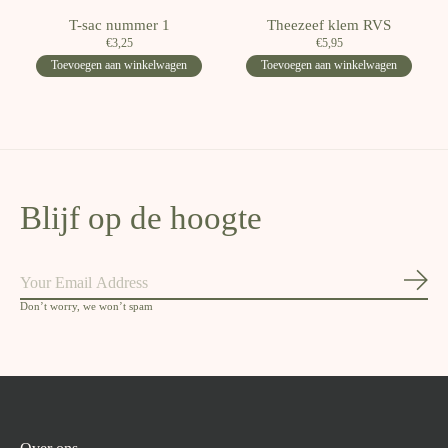
T-sac nummer 1
Theezeef klem RVS
€3,25
€5,95
Toevoegen aan winkelwagen
Toevoegen aan winkelwagen
Blijf op de hoogte
Abon
Don’t worry, we won’t spam