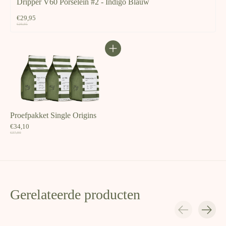
Dripper V60 Porselein #2 - Indigo Blauw
€29,95
€29,95
Proefpakket Single Origins
€34,10
€37,90
Gerelateerde producten
Carousel items