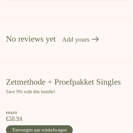
No reviews yet
Add yours
Zetmethode + Proefpakket Singles
Save 9% with this bundle!
€64,05
€58,94
Toevoegen aan winkelwagen