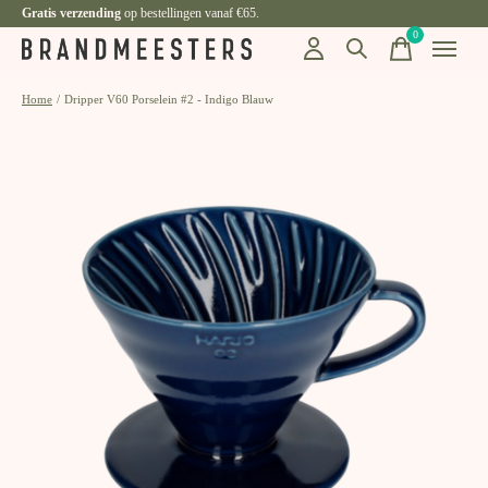
Gratis verzending
op bestellingen vanaf €65.
0
items
Home
/
Dripper V60 Porselein #2 - Indigo Blauw
Slideshow Items