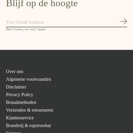
Blijf op de hoogte
Abon
Don’t worry, we won’t spam
Over ons
Algemene voorwaarden
Disclaimer
Privacy Policy
Betaalmethoden
Verzenden & retourneren
Klantenservice
Branderij & espressobar