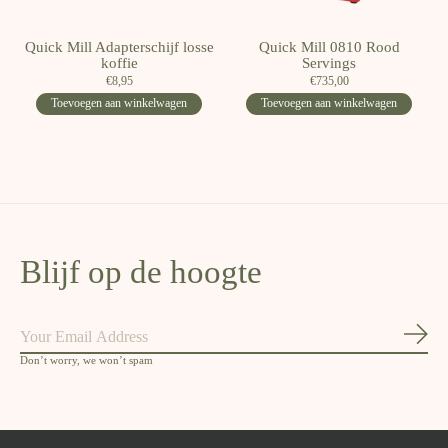
Quick Mill Adapterschijf losse
Quick Mill 0810 Rood
koffie
Servings
€8,95
€735,00
Toevoegen aan winkelwagen
Toevoegen aan winkelwagen
Blijf op de hoogte
Abon
Don’t worry, we won’t spam