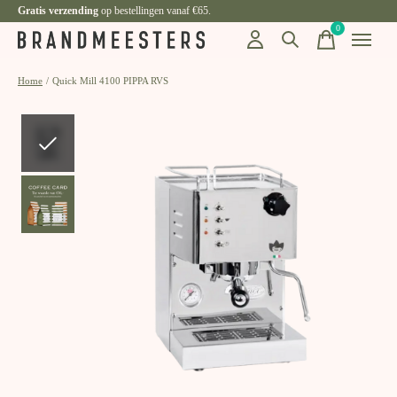
Gratis verzending
op bestellingen vanaf €65.
0
items
Home
/
Quick Mill 4100 PIPPA RVS
Slideshow Items