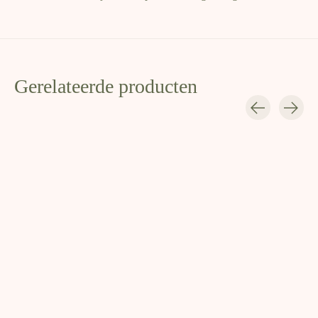
Gerelateerde producten
Carousel items
Koffiebonen Magusto
Koffiebonen Sodade
Koffiebon
Aficionad
€13,70
€13,20
€13,10
Kies maling & gewicht
Kies maling & gewicht
Kies maling & ge