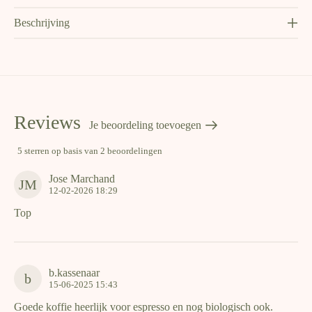
Beschrijving
Reviews
Je beoordeling toevoegen
5
sterren op basis van
2
beoordelingen
The rating of this product is
5
out of 5
Jose Marchand
JM
The 
12-02-2026 18:29
Top
b.kassenaar
b
The 
15-06-2025 15:43
Goede koffie heerlijk voor espresso en nog biologisch ook.